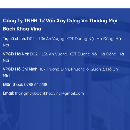
từ
từ
670,000,000₫
613
đến
đến
700,000,000₫
671
Công Ty TNHH Tư Vấn Xây Dựng Và Thương Mại
Bách Khoa Vina
Trụ sở chính:
D02 - L36 An Vượng, KDT Dương Nội, Hà Đông, Hà
Nội
VPGD Hà Nội:
D02 - L36 An Vượng, KDT Dương Nội, Hà Đông, Hà
Nội
VPGD Hồ Chí Minh:
107 Trương Định, Phường 6, Quận 3, Hồ Chí
Minh
Điện thoại:
0788.642.618
Email:
thangmaybachkhoavina@gmail.com