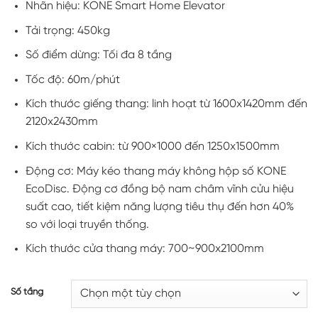
Nhãn hiệu: KONE Smart Home Elevator
từ
651,000,0
Tải trọng: 450kg
đến
Số điểm dừng: Tối đa 8 tầng
680,000,0
Tốc độ: 60m/phút
Kích thước giếng thang: linh hoạt từ 1600x1420mm đến
2120x2430mm
Kích thước cabin: từ 900×1000 đến 1250x1500mm
Động cơ: Máy kéo thang máy không hộp số KONE
EcoDisc. Động cơ đồng bộ nam châm vĩnh cửu hiệu
suất cao, tiết kiệm năng lượng tiêu thụ đến hơn 40%
so với loại truyền thống.
Kích thước cửa thang máy: 700~900x2100mm
Số tầng