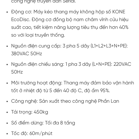
công nghệ truyền dẫn Serial.
Động cơ: Máy kéo thang máy không hộp số KONE
EcoDisc. Động cơ đồng bộ nam châm vĩnh cửu hiệu
suất cao, tiết kiệm năng lượng tiêu thụ đến hơn 40%
so với loại truyền thống.
Nguồn điện cung cấp: 3 pha 5 dây (L1+L2+L3+N+PE):
380VAC 50Hz
Nguồn điện chiếu sáng: 1 pha 3 dây (L+N+PE): 220VAC
50Hz
Môi trường hoạt động: Thang máy đảm bảo vận hành
tốt ở nhiệt độ từ 5 đến 40 độ C, độ ẩm 95%.
Công nghệ: Sản xuất theo công nghệ Phần Lan
Tải trọng: 450kg
Số điểm dừng: Tối đa 8 tầng
Tốc độ: 60m/phút