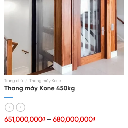
Trang chủ
/
Thang máy Kone
Thang máy Kone 450kg
Khoảng
651,000,000
₫
–
680,000,000
₫
giá: