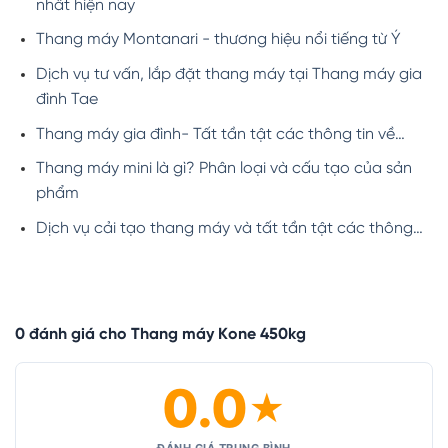
nhất hiện nay
Thang máy Montanari - thương hiệu nổi tiếng từ Ý
Dịch vụ tư vấn, lắp đặt thang máy tại Thang máy gia
đình Tae
Thang máy gia đình- Tất tần tật các thông tin về…
Thang máy mini là gì? Phân loại và cấu tạo của sản
phẩm
Dịch vụ cải tạo thang máy và tất tần tật các thông…
0 đánh giá cho Thang máy Kone 450kg
0.0
★
ĐÁNH GIÁ TRUNG BÌNH