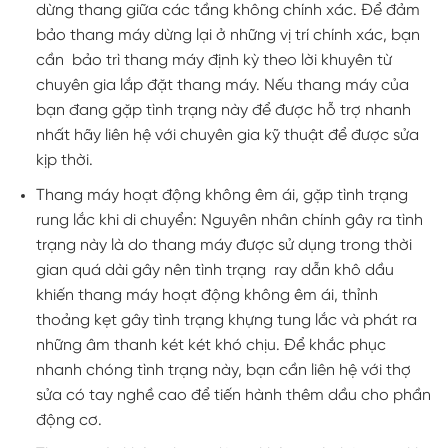
dừng thang giữa các tầng không chính xác. Để đảm
bảo thang máy dừng lại ở những vị trí chính xác, bạn
cần bảo trì thang máy định kỳ theo lời khuyên từ
chuyên gia lắp đặt thang máy. Nếu thang máy của
bạn đang gặp tình trạng này để được hỗ trợ nhanh
nhất hãy liên hệ với chuyên gia kỹ thuật để được sửa
kịp thời.
Thang máy hoạt động không êm ái, gặp tình trạng
rung lắc khi di chuyển: Nguyên nhân chính gây ra tình
trạng này là do thang máy được sử dụng trong thời
gian quá dài gây nên tình trạng ray dẫn khô dầu
khiến thang máy hoạt động không êm ái, thỉnh
thoảng kẹt gây tình trạng khựng tung lắc và phát ra
những âm thanh két két khó chịu. Để khắc phục
nhanh chóng tình trạng này, bạn cần liên hệ với thợ
sửa có tay nghề cao để tiến hành thêm dầu cho phần
động cơ.