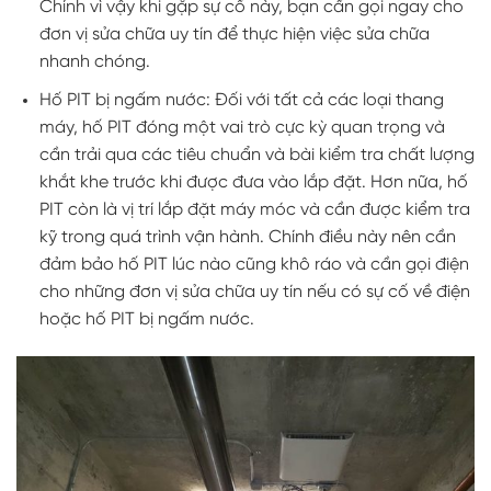
Chính vì vậy khi gặp sự cố này, bạn cần gọi ngay cho
đơn vị sửa chữa uy tín để thực hiện việc sửa chữa
nhanh chóng.
Hố PIT bị ngấm nước: Đối với tất cả các loại thang
máy, hố PIT đóng một vai trò cực kỳ quan trọng và
cần trải qua các tiêu chuẩn và bài kiểm tra chất lượng
khắt khe trước khi được đưa vào lắp đặt. Hơn nữa, hố
PIT còn là vị trí lắp đặt máy móc và cần được kiểm tra
kỹ trong quá trình vận hành. Chính điều này nên cần
đảm bảo hố PIT lúc nào cũng khô ráo và cần gọi điện
cho những đơn vị sửa chữa uy tín nếu có sự cố về điện
hoặc hố PIT bị ngấm nước.