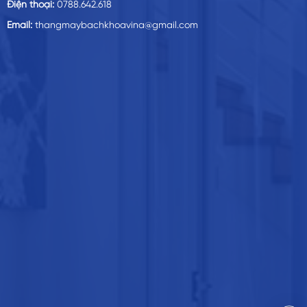
Điện thoại:
0788.642.618
Email:
thangmaybachkhoavina@gmail.com