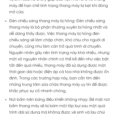
máy để hạn chế tình trạng thang máy bị kẹt khi đóng
mở cửa.
Đèn chiếu sáng thang máy bị hỏng: Đèn chiếu sáng
thang máy là bộ phận thường xuyên bị hỏng nhất và
dễ dàng thấy được. Việc thang máy bị hỏng đèn
chiếu sáng sẽ làm chập chờn, khó chịu cho người di
chuyển, cũng như làm cản trở quá trình di chuyển.
Nguyên nhân gây nên tình trạng này khá nhiều, nhưng
một số nguyên nhân chính có thể kể đến như việc bật
tắt đền quá nhiều, thang máy đã sử dụng được một
thời gian dài hoặc điện áp cả tòa nhà không được ổn
định. Trong các trường hợp này, bạn cần tìm đến
những trung tâm sửa chữa thang máy uy tín để được
khắc phục sự cố nhanh chóng,
Nút bấm trên bảng điều khiển không nhạy: Bề mặt nút
bấm thang máy sẽ bị bám một lớp bụi sau một quá
trình dài sử dụng mà không được vệ sinh và lau chùi