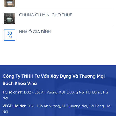
CHUNG CƯ MINI CHO THUÊ
NHÀ Ở GIA ĐÌNH
30
Th3
Công Ty TNHH Tư Vấn Xây Dựng Và Thương Mại
Bách Khoa Vina
Trụ sở chính:
D02 - L36 An Vượng, KDT Dương Nội, Hà Đông, Hà
Nội
VPGD Hà Nội:
D02 - L36 An Vượng, KDT Dương Nội, Hà Đông, Hà
Nội