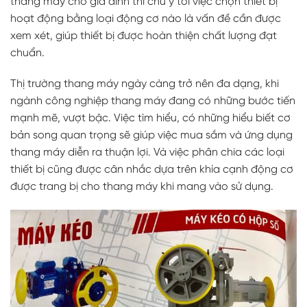
thang máy cho gia đình thì chú ý tới việc chọn thiết bị
hoạt động bằng loại động cơ nào là vấn đề cần được
xem xét, giúp thiết bị được hoàn thiện chất lượng đạt
chuẩn.
Thị trường thang máy ngày càng trở nên đa dạng, khi
ngành công nghiệp thang máy đang có những bước tiến
mạnh mẽ, vượt bậc. Việc tìm hiểu, có những hiểu biết cơ
bản song quan trọng sẽ giúp việc mua sắm và ứng dụng
thang máy diễn ra thuận lợi. Và việc phân chia các loại
thiết bị cũng được cân nhắc dựa trên khía cạnh động cơ
được trang bị cho thang máy khi mang vào sử dụng.