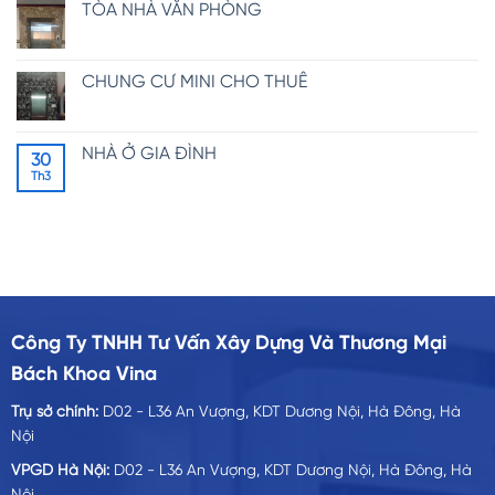
TÒA NHÀ VĂN PHÒNG
CHUNG CƯ MINI CHO THUÊ
NHÀ Ở GIA ĐÌNH
30
Th3
Công Ty TNHH Tư Vấn Xây Dựng Và Thương Mại
Bách Khoa Vina
Trụ sở chính:
D02 - L36 An Vượng, KDT Dương Nội, Hà Đông, Hà
Nội
VPGD Hà Nội:
D02 - L36 An Vượng, KDT Dương Nội, Hà Đông, Hà