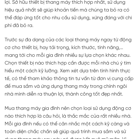
lợi. Sở hữu thiết bị thang máy thích hợp nhất, sử dụng
hiệu quả nhất sẽ giúp khoản tiền mà chúng ta bỏ ra có
thể đáp ứng tốt cho nhu cầu sử dụng, xứng đáng với chi
phí đã bỏ ra.
Trước sự đa dạng của các loại thang máy ngay từ động
cơ cho thiết bị, hay tải trọng, kích thước, tính năng,…
mang tới cho mỗi gia đình nhiều sự lựa chọn khác nhau.
Chọn thiết bị nào thích hợp cần được mỗi nhà chú ý tìm
hiểu một cách kỹ lưỡng. Xem xét dựa trên tình hình thực
tế, có thể tham khảo thông tin tư vấn từ đơn vị cung cấp
để mua sắm và ứng dụng thang máy trong chính ngôi
nhà mình diễn ra thuận lợi, thành công tốt đẹp nhất.
Mua thang máy gia đình nên chọn loại sử dụng động cơ
nào thích hợp là câu hỏi, là thắc mắc của rất nhiều nhà.
Mỗi gia đình nếu có thể cân nhắc một cách kỹ càng và
toàn diện chắc chắn sẽ giúp quá trình mua sắm và sử