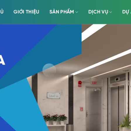
HỦ
GIỚI THIỆU
SẢN PHẨM
DỊCH VỤ
DỰ