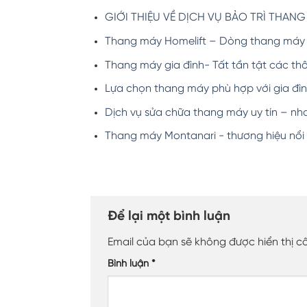
GIỚI THIỆU VỀ DỊCH VỤ BẢO TRÌ THAN
Thang máy Homelift – Dòng thang máy 
Thang máy gia đình- Tất tần tật các thô
Lựa chọn thang máy phù hợp với gia đì
Dịch vụ sửa chữa thang máy uy tín – nh
Thang máy Montanari - thương hiệu nổi 
Để lại một bình luận
Email của bạn sẽ không được hiển thị c
Bình luận
*