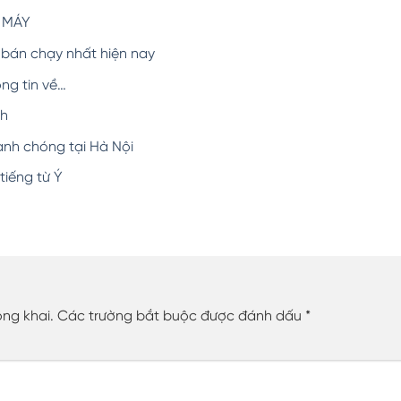
G MÁY
bán chạy nhất hiện nay
ng tin về…
nh
anh chóng tại Hà Nội
tiếng từ Ý
ông khai.
Các trường bắt buộc được đánh dấu
*