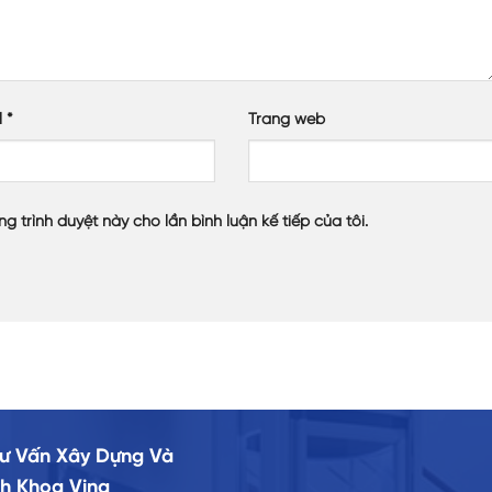
l
*
Trang web
ng trình duyệt này cho lần bình luận kế tiếp của tôi.
ư Vấn Xây Dựng Và
h Khoa Vina