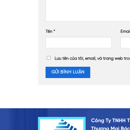
Tên
*
Emai
Lưu tên của tôi, email, và trang web tro
Công Ty TNHH T
Thương Mại Bác